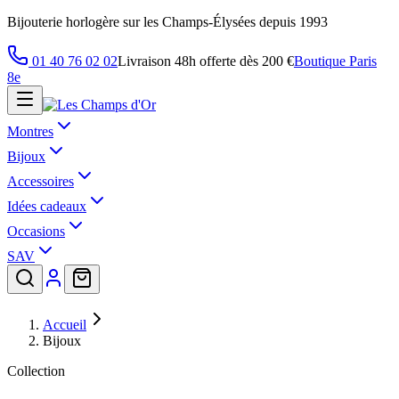
Bijouterie horlogère sur les Champs-Élysées depuis 1993
01 40 76 02 02
Livraison 48h offerte dès 200 €
Boutique Paris
8e
Montres
Bijoux
Accessoires
Idées cadeaux
Occasions
SAV
Accueil
Bijoux
Collection