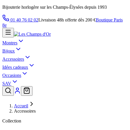
Bijouterie horlogère sur les Champs-Élysées depuis 1993
01 40 76 02 02
Livraison 48h offerte dès 200 €
Boutique Paris
8e
Montres
Bijoux
Accessoires
Idées cadeaux
Occasions
SAV
Accueil
Accessoires
Collection