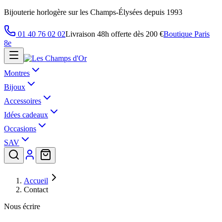
Bijouterie horlogère sur les Champs-Élysées depuis 1993
01 40 76 02 02
Livraison 48h offerte dès 200 €
Boutique Paris
8e
Montres
Bijoux
Accessoires
Idées cadeaux
Occasions
SAV
Accueil
Contact
Nous écrire