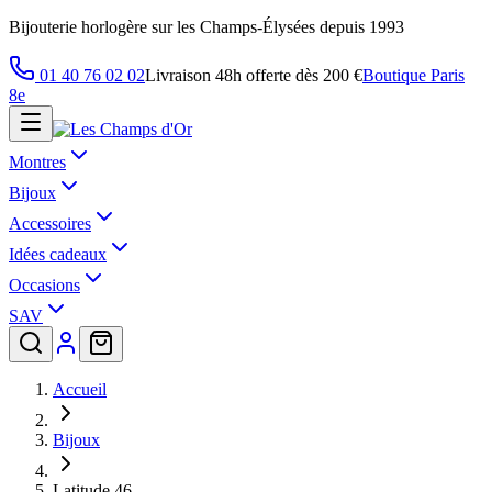
Bijouterie horlogère sur les Champs-Élysées depuis 1993
01 40 76 02 02
Livraison 48h offerte dès 200 €
Boutique Paris
8e
Montres
Bijoux
Accessoires
Idées cadeaux
Occasions
SAV
Accueil
Bijoux
Latitude 46