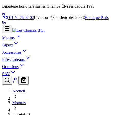
Bijouterie horlogère sur les Champs-Élysées depuis 1993
01 40 76 02 02
Livraison 48h offerte dès 200 €
Boutique Paris
8e
Montres
Bijoux
Accessoires
Idées cadeaux
Occasions
SAV
Accueil
Montres
Parmigiani