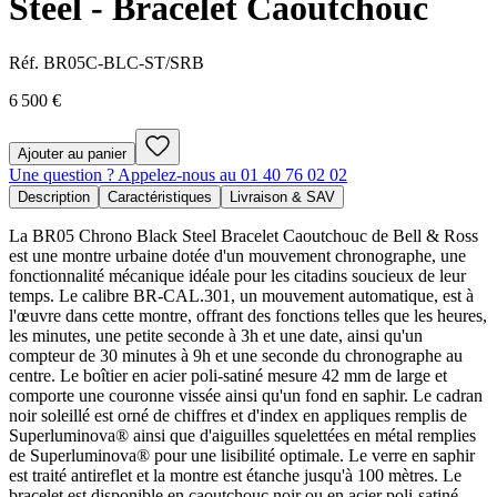
Steel - Bracelet Caoutchouc
Réf.
BR05C-BLC-ST/SRB
6 500 €
Ajouter au panier
Une question ? Appelez-nous au 01 40 76 02 02
Description
Caractéristiques
Livraison & SAV
La BR05 Chrono Black Steel Bracelet Caoutchouc de Bell & Ross
est une montre urbaine dotée d'un mouvement chronographe, une
fonctionnalité mécanique idéale pour les citadins soucieux de leur
temps. Le calibre BR-CAL.301, un mouvement automatique, est à
l'œuvre dans cette montre, offrant des fonctions telles que les heures,
les minutes, une petite seconde à 3h et une date, ainsi qu'un
compteur de 30 minutes à 9h et une seconde du chronographe au
centre. Le boîtier en acier poli-satiné mesure 42 mm de large et
comporte une couronne vissée ainsi qu'un fond en saphir. Le cadran
noir soleillé est orné de chiffres et d'index en appliques remplis de
Superluminova® ainsi que d'aiguilles squelettées en métal remplies
de Superluminova® pour une lisibilité optimale. Le verre en saphir
est traité antireflet et la montre est étanche jusqu'à 100 mètres. Le
bracelet est disponible en caoutchouc noir ou en acier poli-satiné,