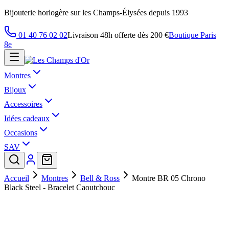
Bijouterie horlogère sur les Champs-Élysées depuis 1993
01 40 76 02 02
Livraison 48h offerte dès 200 €
Boutique Paris
8e
Montres
Bijoux
Accessoires
Idées cadeaux
Occasions
SAV
Accueil
Montres
Bell & Ross
Montre BR 05 Chrono
Black Steel - Bracelet Caoutchouc