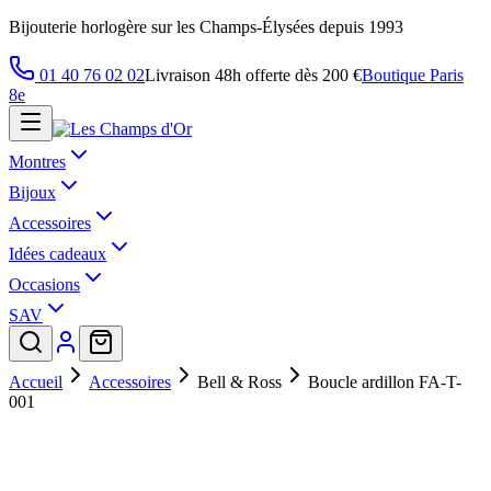
Bijouterie horlogère sur les Champs-Élysées depuis 1993
01 40 76 02 02
Livraison 48h offerte dès 200 €
Boutique Paris
8e
Montres
Bijoux
Accessoires
Idées cadeaux
Occasions
SAV
Accueil
Accessoires
Bell & Ross
Boucle ardillon FA-T-
001