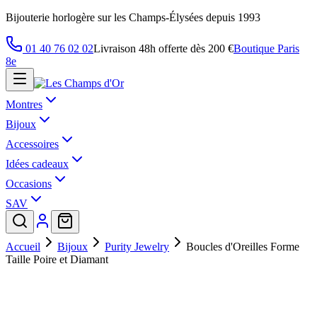
Bijouterie horlogère sur les Champs-Élysées depuis 1993
01 40 76 02 02
Livraison 48h offerte dès 200 €
Boutique Paris
8e
Montres
Bijoux
Accessoires
Idées cadeaux
Occasions
SAV
Accueil
Bijoux
Purity Jewelry
Boucles d'Oreilles Forme
Taille Poire et Diamant