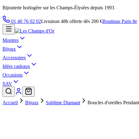
Bijouterie horlogère sur les Champs-Élysées depuis 1993
01 40 76 02 02
Livraison 48h offerte dès 200 €
Boutique Paris 8e
Montres
Bijoux
Accessoires
Idées cadeaux
Occasions
SAV
Accueil
Bijoux
Sublime Diamant
Boucles d'oreilles Pendan