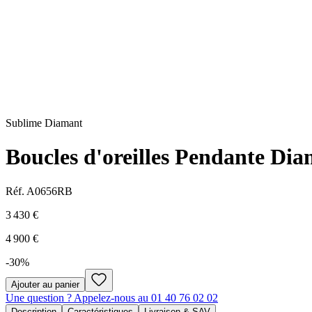
Sublime Diamant
Boucles d'oreilles Pendante Di
Réf.
A0656RB
3 430 €
4 900 €
-
30
%
Ajouter au panier
Une question ? Appelez-nous au 01 40 76 02 02
Description
Caractéristiques
Livraison & SAV