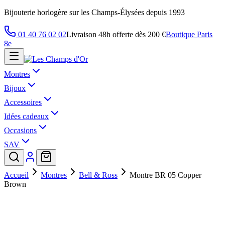
Bijouterie horlogère sur les Champs-Élysées depuis 1993
01 40 76 02 02
Livraison 48h offerte dès 200 €
Boutique Paris
8e
Montres
Bijoux
Accessoires
Idées cadeaux
Occasions
SAV
Accueil
Montres
Bell & Ross
Montre BR 05 Copper
Brown