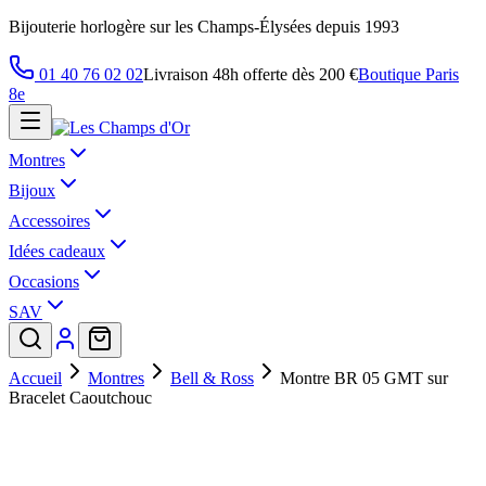
Bijouterie horlogère sur les Champs-Élysées depuis 1993
01 40 76 02 02
Livraison 48h offerte dès 200 €
Boutique Paris
8e
Montres
Bijoux
Accessoires
Idées cadeaux
Occasions
SAV
Accueil
Montres
Bell & Ross
Montre BR 05 GMT sur
Bracelet Caoutchouc