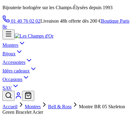
Bijouterie horlogère sur les Champs-Élysées depuis 1993
01 40 76 02 02
Livraison 48h offerte dès 200 €
Boutique Paris
8e
Montres
Bijoux
Accessoires
Idées cadeaux
Occasions
SAV
Accueil
Montres
Bell & Ross
Montre BR 05 Skeleton
Green Bracelet Acier