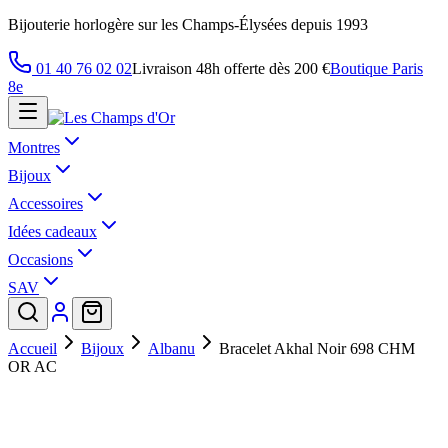
Bijouterie horlogère sur les Champs-Élysées depuis 1993
01 40 76 02 02
Livraison 48h offerte dès 200 €
Boutique Paris
8e
Montres
Bijoux
Accessoires
Idées cadeaux
Occasions
SAV
Accueil
Bijoux
Albanu
Bracelet Akhal Noir 698 CHM
OR AC