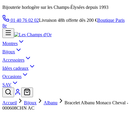
Bijouterie horlogère sur les Champs-Élysées depuis 1993
01 40 76 02 02
Livraison 48h offerte dès 200 €
Boutique Paris
8e
Montres
Bijoux
Accessoires
Idées cadeaux
Occasions
SAV
Accueil
Bijoux
Albanu
Bracelet Albanu Monaco Cheval -
000608CHN AC