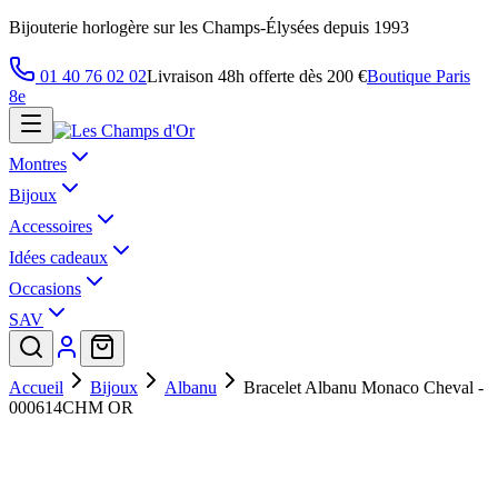
Bijouterie horlogère sur les Champs-Élysées depuis 1993
01 40 76 02 02
Livraison 48h offerte dès 200 €
Boutique Paris
8e
Montres
Bijoux
Accessoires
Idées cadeaux
Occasions
SAV
Accueil
Bijoux
Albanu
Bracelet Albanu Monaco Cheval -
000614CHM OR