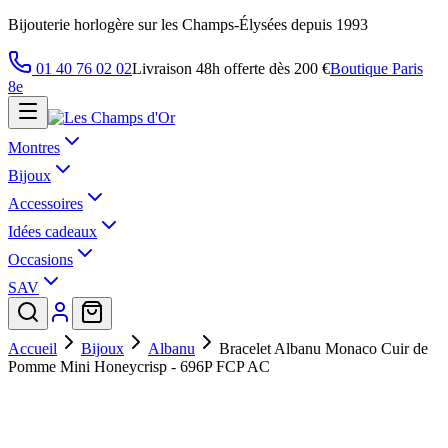
Bijouterie horlogère sur les Champs-Élysées depuis 1993
01 40 76 02 02
Livraison 48h offerte dès 200 €
Boutique Paris
8e
Montres
Bijoux
Accessoires
Idées cadeaux
Occasions
SAV
Accueil
Bijoux
Albanu
Bracelet Albanu Monaco Cuir de
Pomme Mini Honeycrisp - 696P FCP AC