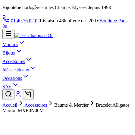
Bijouterie horlogère sur les Champs-Élysées depuis 1993
01 40 76 02 02
Livraison 48h offerte dès 200 €
Boutique Paris
8e
Montres
Bijoux
Accessoires
Idées cadeaux
Occasions
SAV
Accueil
Accessoires
Baume & Mercier
Bracelet Alligator
Marron MXE0N06M