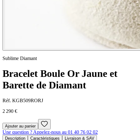
Sublime Diamant
Bracelet Boule Or Jaune et
Barette de Diamant
Réf.
KGB509RORJ
2 290 €
Ajouter au panier
Une question ? Appelez-nous au 01 40 76 02 02
Description
Caractéristiques
Livraison & SAV