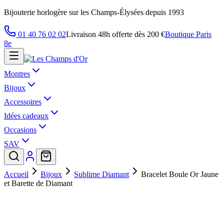
Bijouterie horlogère sur les Champs-Élysées depuis 1993
01 40 76 02 02
Livraison 48h offerte dès 200 €
Boutique Paris
8e
Montres
Bijoux
Accessoires
Idées cadeaux
Occasions
SAV
Accueil
Bijoux
Sublime Diamant
Bracelet Boule Or Jaune
et Barette de Diamant