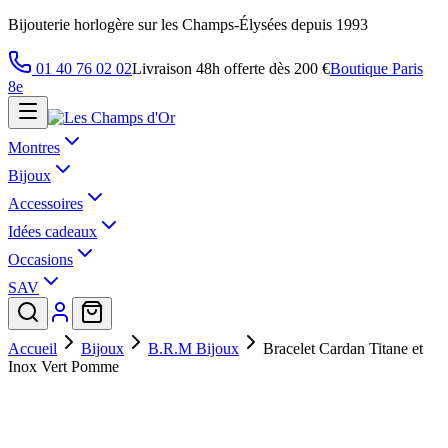
Bijouterie horlogère sur les Champs-Élysées depuis 1993
01 40 76 02 02
Livraison 48h offerte dès 200 €
Boutique Paris
8e
Montres
Bijoux
Accessoires
Idées cadeaux
Occasions
SAV
Accueil
Bijoux
B.R.M Bijoux
Bracelet Cardan Titane et
Inox Vert Pomme