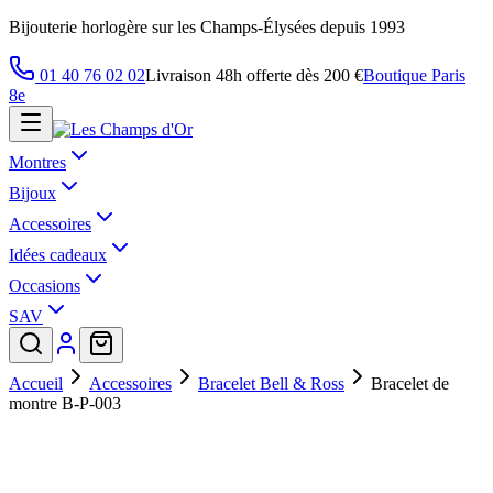
Bijouterie horlogère sur les Champs-Élysées depuis 1993
01 40 76 02 02
Livraison 48h offerte dès 200 €
Boutique Paris
8e
Montres
Bijoux
Accessoires
Idées cadeaux
Occasions
SAV
Accueil
Accessoires
Bracelet Bell & Ross
Bracelet de
montre B-P-003