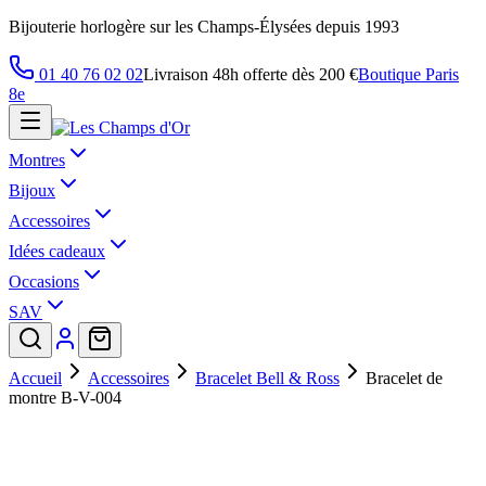
Bijouterie horlogère sur les Champs-Élysées depuis 1993
01 40 76 02 02
Livraison 48h offerte dès 200 €
Boutique Paris
8e
Montres
Bijoux
Accessoires
Idées cadeaux
Occasions
SAV
Accueil
Accessoires
Bracelet Bell & Ross
Bracelet de
montre B-V-004