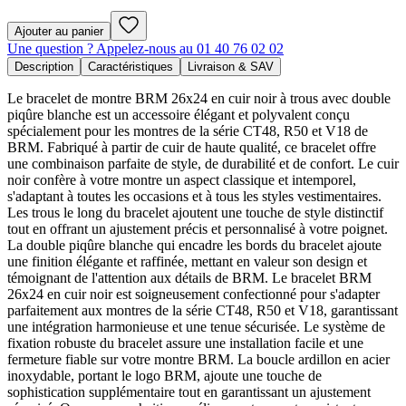
Ajouter au panier
Une question ? Appelez-nous au 01 40 76 02 02
Description
Caractéristiques
Livraison & SAV
Le bracelet de montre BRM 26x24 en cuir noir à trous avec double
piqûre blanche est un accessoire élégant et polyvalent conçu
spécialement pour les montres de la série CT48, R50 et V18 de
BRM. Fabriqué à partir de cuir de haute qualité, ce bracelet offre
une combinaison parfaite de style, de durabilité et de confort. Le cuir
noir confère à votre montre un aspect classique et intemporel,
s'adaptant à toutes les occasions et à tous les styles vestimentaires.
Les trous le long du bracelet ajoutent une touche de style distinctif
tout en offrant un ajustement précis et personnalisé à votre poignet.
La double piqûre blanche qui encadre les bords du bracelet ajoute
une finition élégante et raffinée, mettant en valeur son design et
témoignant de l'attention aux détails de BRM. Le bracelet BRM
26x24 en cuir noir est soigneusement confectionné pour s'adapter
parfaitement aux montres de la série CT48, R50 et V18, garantissant
une intégration harmonieuse et une tenue sécurisée. Le système de
fixation robuste du bracelet assure une installation facile et une
fermeture fiable sur votre montre BRM. La boucle ardillon en acier
inoxydable, portant le logo BRM, ajoute une touche de
sophistication supplémentaire tout en garantissant un ajustement