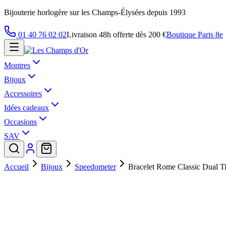
Bijouterie horlogère sur les Champs-Élysées depuis 1993
01 40 76 02 02
Livraison 48h offerte dès 200 €
Boutique Paris 8e
Montres
Bijoux
Accessoires
Idées cadeaux
Occasions
SAV
Accueil
Bijoux
Speedometer
Bracelet Rome Classic Dual T