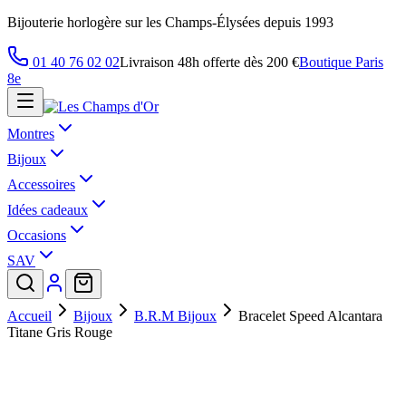
Bijouterie horlogère sur les Champs-Élysées depuis 1993
01 40 76 02 02
Livraison 48h offerte dès 200 €
Boutique Paris
8e
Montres
Bijoux
Accessoires
Idées cadeaux
Occasions
SAV
Accueil
Bijoux
B.R.M Bijoux
Bracelet Speed Alcantara
Titane Gris Rouge