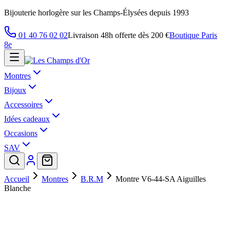
Bijouterie horlogère sur les Champs-Élysées depuis 1993
01 40 76 02 02
Livraison 48h offerte dès 200 €
Boutique Paris
8e
Montres
Bijoux
Accessoires
Idées cadeaux
Occasions
SAV
Accueil
Montres
B.R.M
Montre V6-44-SA Aiguilles
Blanche