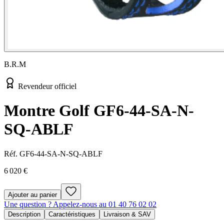
B.R.M
Revendeur officiel
Montre Golf GF6-44-SA-N-
SQ-ABLF
Réf.
GF6-44-SA-N-SQ-ABLF
6 020 €
Ajouter au panier
Une question ? Appelez-nous au 01 40 76 02 02
Description
Caractéristiques
Livraison & SAV