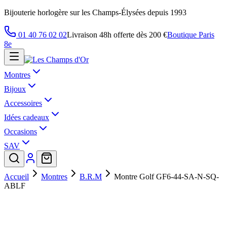
Bijouterie horlogère sur les Champs-Élysées depuis 1993
01 40 76 02 02
Livraison 48h offerte dès 200 €
Boutique Paris
8e
Montres
Bijoux
Accessoires
Idées cadeaux
Occasions
SAV
Accueil
Montres
B.R.M
Montre Golf GF6-44-SA-N-SQ-
ABLF