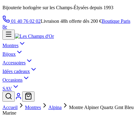
Bijouterie horlogère sur les Champs-Élysées depuis 1993
01 40 76 02 02
Livraison 48h offerte dès 200 €
Boutique Paris
8e
Montres
Bijoux
Accessoires
Idées cadeaux
Occasions
SAV
Accueil
Montres
Alpina
Montre Alpiner Quartz Gmt Bleu
Marine