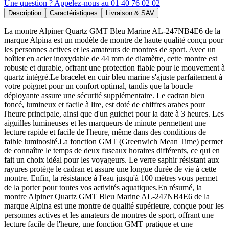
Une question ? Appelez-nous au 01 40 76 02 02
Description
Caractéristiques
Livraison & SAV
La montre Alpiner Quartz GMT Bleu Marine AL-247NB4E6 de la
marque Alpina est un modèle de montre de haute qualité conçu pour
les personnes actives et les amateurs de montres de sport. Avec un
boîtier en acier inoxydable de 44 mm de diamètre, cette montre est
robuste et durable, offrant une protection fiable pour le mouvement à
quartz intégré.Le bracelet en cuir bleu marine s'ajuste parfaitement à
votre poignet pour un confort optimal, tandis que la boucle
déployante assure une sécurité supplémentaire. Le cadran bleu
foncé, lumineux et facile à lire, est doté de chiffres arabes pour
l'heure principale, ainsi que d'un guichet pour la date à 3 heures. Les
aiguilles lumineuses et les marqueurs de minute permettent une
lecture rapide et facile de l'heure, même dans des conditions de
faible luminosité.La fonction GMT (Greenwich Mean Time) permet
de connaître le temps de deux fuseaux horaires différents, ce qui en
fait un choix idéal pour les voyageurs. Le verre saphir résistant aux
rayures protège le cadran et assure une longue durée de vie à cette
montre. Enfin, la résistance à l'eau jusqu'à 100 mètres vous permet
de la porter pour toutes vos activités aquatiques.En résumé, la
montre Alpiner Quartz GMT Bleu Marine AL-247NB4E6 de la
marque Alpina est une montre de qualité supérieure, conçue pour les
personnes actives et les amateurs de montres de sport, offrant une
lecture facile de l'heure, une fonction GMT pratique et une