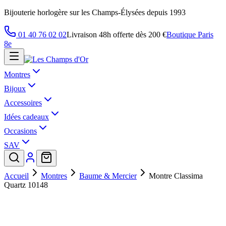
Bijouterie horlogère sur les Champs-Élysées depuis 1993
01 40 76 02 02
Livraison 48h offerte dès 200 €
Boutique Paris
8e
Montres
Bijoux
Accessoires
Idées cadeaux
Occasions
SAV
Accueil
Montres
Baume & Mercier
Montre Classima
Quartz 10148