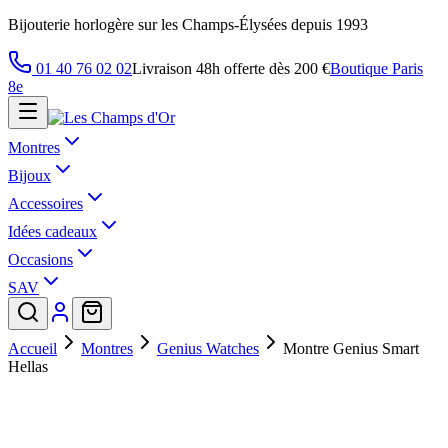
Bijouterie horlogère sur les Champs-Élysées depuis 1993
01 40 76 02 02
Livraison 48h offerte dès 200 €
Boutique Paris
8e
Montres
Bijoux
Accessoires
Idées cadeaux
Occasions
SAV
Accueil
Montres
Genius Watches
Montre Genius Smart
Hellas