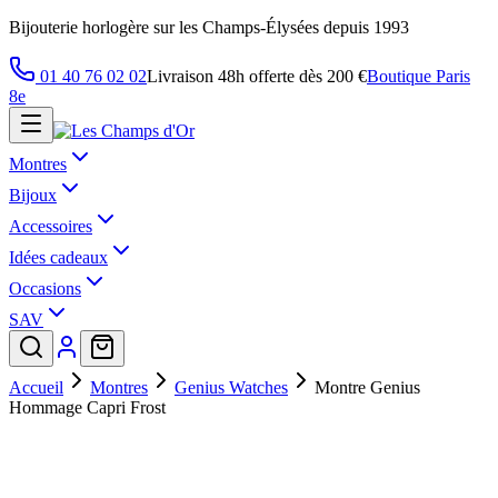
Bijouterie horlogère sur les Champs-Élysées depuis 1993
01 40 76 02 02
Livraison 48h offerte dès 200 €
Boutique Paris
8e
Montres
Bijoux
Accessoires
Idées cadeaux
Occasions
SAV
Accueil
Montres
Genius Watches
Montre Genius
Hommage Capri Frost