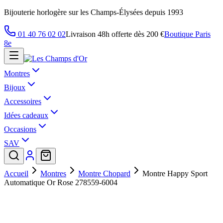
Bijouterie horlogère sur les Champs-Élysées depuis 1993
01 40 76 02 02
Livraison 48h offerte dès 200 €
Boutique Paris
8e
Montres
Bijoux
Accessoires
Idées cadeaux
Occasions
SAV
Accueil
Montres
Montre Chopard
Montre Happy Sport
Automatique Or Rose 278559-6004