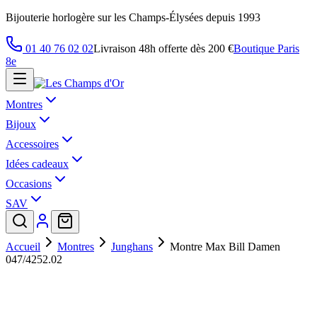
Bijouterie horlogère sur les Champs-Élysées depuis 1993
01 40 76 02 02
Livraison 48h offerte dès 200 €
Boutique Paris
8e
Montres
Bijoux
Accessoires
Idées cadeaux
Occasions
SAV
Accueil
Montres
Junghans
Montre Max Bill Damen
047/4252.02