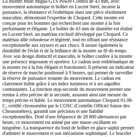
La montre Mille Miglia GTS Power Control de 43 mm, avec
mouvement automatique et boîtier en Lucent Steel, incarne la
puissance, la résistance et l'esthétique dans une pièce résolument
masculine, démontrant l'expertise de Chopard. Cette montre est
conçue pour les hommes qui recherchent une montre à la fois
performante et élégante. Le boîtier de 43 mm de diamètre est réalisé
en Lucent Steel, un matériau exclusif développé par Chopard. Ce
matériau allie robustesse et légèreté, tout en offrant une résistance
exceptionnelle aux rayures et aux chocs. Il assure également la
durabilité de l'éclat et de la brillance de la montre au fil du temps.
Avec son design distinctif et masculin, le boîtier confère à la montre
une présence imposante et sportive. Le cadran noir emblématique de
la montre est à la fois élégant et fonctionnel. Il présente un indicateur
de réserve de marche positionné à 9 heures, qui permet de surveiller
la réserve de puissance restante du mouvement. Le cadran est
clairement lisible grâce à ses index lumineux et à ses aiguilles
contrastantes. La fonction stop-seconde du mouvement permet une
remise à zéro précise de la seconde, assurant ainsi une mesure du
temps précise et fiable. Le mouvement automatique Chopard 01.08-
C, certifié chronomètre par le COSC (Contrôle Officiel Suisse des
Chronomètres), garantit une précision et une fiabilité
exceptionnelles. Doté d'une fréquence de 28 800 alternances par
heure, ce mouvement est animé par une masse oscillante en
tungstène. La transparence du fond de boîtier en glace saphir permet
d'admirer le mouvement et son mécanisme sophistiqué. Le bracelet