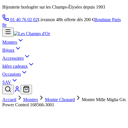
Bijouterie horlogère sur les Champs-Élysées depuis 1993
01 40 76 02 02
Livraison 48h offerte dès 200 €
Boutique Paris
8e
Montres
Bijoux
Accessoires
Idées cadeaux
Occasions
SAV
Accueil
Montres
Montre Chopard
Montre Mille Miglia Gts
Power Control 168566-3001