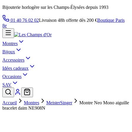
Bijouterie horlogère sur les Champs-Élysées depuis 1993
01 40 76 02 02
Livraison 48h offerte dès 200 €
Boutique Paris
8e
Montres
Bijoux
Accessoires
Idées cadeaux
Occasions
SAV
Accueil
Montres
MeisterSinger
Montre Neo Mono aiguille
bracelet daim NE908N