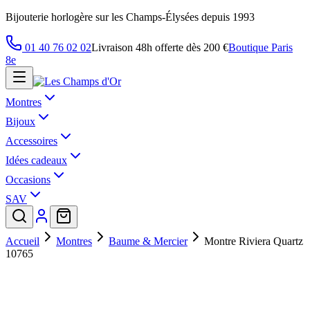
Bijouterie horlogère sur les Champs-Élysées depuis 1993
01 40 76 02 02
Livraison 48h offerte dès 200 €
Boutique Paris
8e
Montres
Bijoux
Accessoires
Idées cadeaux
Occasions
SAV
Accueil
Montres
Baume & Mercier
Montre Riviera Quartz
10765