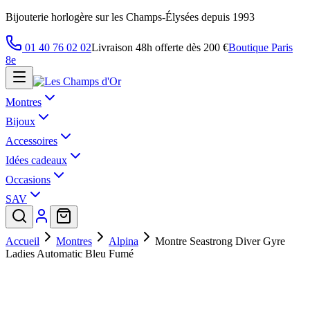
Bijouterie horlogère sur les Champs-Élysées depuis 1993
01 40 76 02 02
Livraison 48h offerte dès 200 €
Boutique Paris
8e
Montres
Bijoux
Accessoires
Idées cadeaux
Occasions
SAV
Accueil
Montres
Alpina
Montre Seastrong Diver Gyre
Ladies Automatic Bleu Fumé