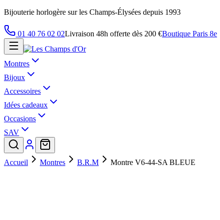
Bijouterie horlogère sur les Champs-Élysées depuis 1993
01 40 76 02 02
Livraison 48h offerte dès 200 €
Boutique Paris 8e
Montres
Bijoux
Accessoires
Idées cadeaux
Occasions
SAV
Accueil
Montres
B.R.M
Montre V6-44-SA BLEUE