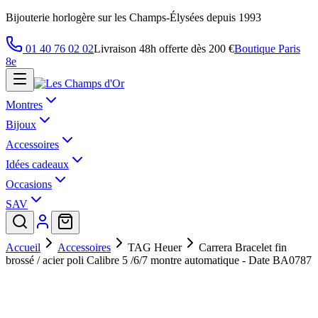
Bijouterie horlogère sur les Champs-Élysées depuis 1993
01 40 76 02 02
Livraison 48h offerte dès 200 €
Boutique Paris
8e
Montres
Bijoux
Accessoires
Idées cadeaux
Occasions
SAV
Accueil
Accessoires
TAG Heuer
Carrera Bracelet fin
brossé / acier poli Calibre 5 /6/7 montre automatique - Date BA0787