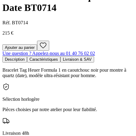
Date BT0714
Réf.
BT0714
215 €
Ajouter au panier
Une question ? Appelez-nous au 01 40 76 02 02
Description
Caractéristiques
Livraison & SAV
Bracelet Tag Heuer Formula 1 en caoutchouc noir pour montre à
quartz (date), modèle ultra-résistant pour homme.
Sélection horlogère
Pièces choisies par notre atelier pour leur fiabilité.
Livraison 48h