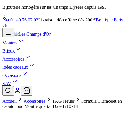
Bijouterie horlogère sur les Champs-Élysées depuis 1993
01 40 76 02 02
Livraison 48h offerte dès 200 €
Boutique Paris
8e
Montres
Bijoux
Accessoires
Idées cadeaux
Occasions
SAV
Accueil
Accessoires
TAG Heuer
Formula 1 Bracelet en
caoutchouc Montre quartz- Date BT0714