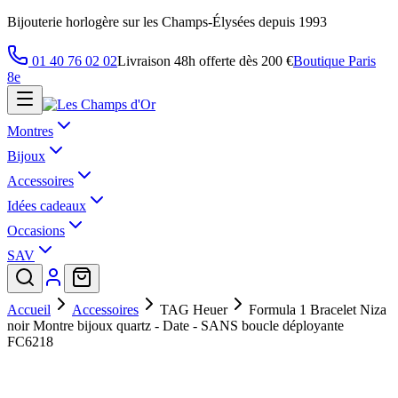
Bijouterie horlogère sur les Champs-Élysées depuis 1993
01 40 76 02 02
Livraison 48h offerte dès 200 €
Boutique Paris
8e
Montres
Bijoux
Accessoires
Idées cadeaux
Occasions
SAV
Accueil
Accessoires
TAG Heuer
Formula 1 Bracelet Niza
noir Montre bijoux quartz - Date - SANS boucle déployante
FC6218