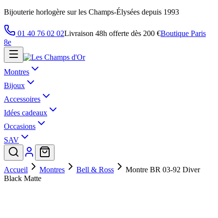
Bijouterie horlogère sur les Champs-Élysées depuis 1993
01 40 76 02 02
Livraison 48h offerte dès 200 €
Boutique Paris
8e
Montres
Bijoux
Accessoires
Idées cadeaux
Occasions
SAV
Accueil
Montres
Bell & Ross
Montre BR 03-92 Diver
Black Matte