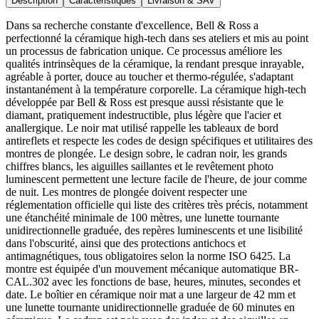
Description
Caractéristiques
Livraison & SAV
Dans sa recherche constante d'excellence, Bell & Ross a
perfectionné la céramique high-tech dans ses ateliers et mis au point
un processus de fabrication unique. Ce processus améliore les
qualités intrinsèques de la céramique, la rendant presque inrayable,
agréable à porter, douce au toucher et thermo-régulée, s'adaptant
instantanément à la température corporelle. La céramique high-tech
développée par Bell & Ross est presque aussi résistante que le
diamant, pratiquement indestructible, plus légère que l'acier et
anallergique. Le noir mat utilisé rappelle les tableaux de bord
antireflets et respecte les codes de design spécifiques et utilitaires des
montres de plongée. Le design sobre, le cadran noir, les grands
chiffres blancs, les aiguilles saillantes et le revêtement photo
luminescent permettent une lecture facile de l'heure, de jour comme
de nuit. Les montres de plongée doivent respecter une
réglementation officielle qui liste des critères très précis, notamment
une étanchéité minimale de 100 mètres, une lunette tournante
unidirectionnelle graduée, des repères luminescents et une lisibilité
dans l'obscurité, ainsi que des protections antichocs et
antimagnétiques, tous obligatoires selon la norme ISO 6425. La
montre est équipée d'un mouvement mécanique automatique BR-
CAL.302 avec les fonctions de base, heures, minutes, secondes et
date. Le boîtier en céramique noir mat a une largeur de 42 mm et
une lunette tournante unidirectionnelle graduée de 60 minutes en