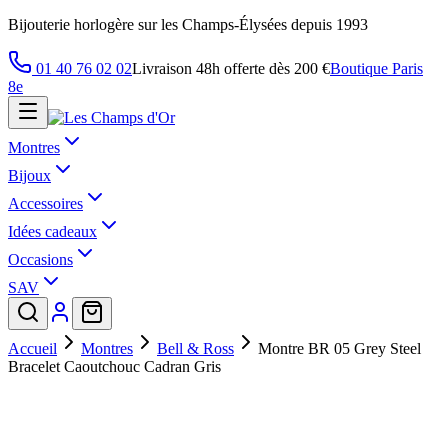
Bijouterie horlogère sur les Champs-Élysées depuis 1993
01 40 76 02 02
Livraison 48h offerte dès 200 €
Boutique Paris
8e
Montres
Bijoux
Accessoires
Idées cadeaux
Occasions
SAV
Accueil
Montres
Bell & Ross
Montre BR 05 Grey Steel
Bracelet Caoutchouc Cadran Gris