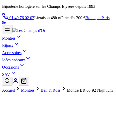
Bijouterie horlogère sur les Champs-Élysées depuis 1993
01 40 76 02 02
Livraison 48h offerte dès 200 €
Boutique Paris
8e
Montres
Bijoux
Accessoires
Idées cadeaux
Occasions
SAV
Accueil
Montres
Bell & Ross
Montre BR 03-92 Nightlum