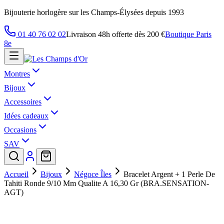
Bijouterie horlogère sur les Champs-Élysées depuis 1993
01 40 76 02 02
Livraison 48h offerte dès 200 €
Boutique Paris
8e
Montres
Bijoux
Accessoires
Idées cadeaux
Occasions
SAV
Accueil
Bijoux
Négoce Îles
Bracelet Argent + 1 Perle De
Tahiti Ronde 9/10 Mm Qualite A 16,30 Gr (BRA.SENSATION-
AGT)