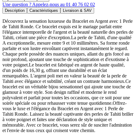
Une question ? Appelez-nous au 01 40 76 02 02
Description
Caractéristiques
Livraison & SAV
Découvrez la sensation luxueuse du Bracelet en Argent avec 1 Perle
de Tahiti Ronde. Ce bracelet exquis est le mariage parfait entre
l'élégance intemporelle de l'argent et la beauté naturelle des perles de
Tahiti, créant une pièce d'exception.La perle de Tahiti, d'une qualité
A exceptionnelle, mesure entre 9 et 10 millimètres. Sa forme ronde
parfaite et son lustre envoûtant captivent instantanément le regard.
Chaque perle possède des nuances uniques, allant du gris foncé au
noir profond, ajoutant une touche de sophistication et d'exotisme à
votre poignet.Le bracelet est fabriqué en argent de haute qualité,
d'un poids de 16,30 g, offrant une durabilité et un éclat
remarquables. L'argent poli met en valeur la beauté de la perle de
Tahiti avec élégance et subtilité, créant un contraste harmonieux.Ce
bracelet est un véritable bijou sensationnel qui ajoute une touche de
glamour à votre style. Son design raffiné et moderne le rend
polyvalent et parfait pour toutes les occasions, que ce soit pour une
soirée spéciale ou pour rehausser votre tenue quotidienne.Offrez-
vous le luxe et l'élégance du Bracelet en Argent avec 1 Perle de
Tahiti Ronde. Laissez la beauté captivante des perles de Tahiti briller
à votre poignet et faites une déclaration de style unique et
mémorable. Avec ce bracelet, vous serez sûr de susciter l'admiration
et l'envie de tous ceux qui croisent votre chemin.