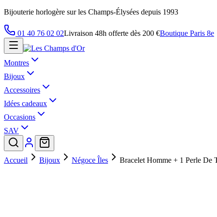
Bijouterie horlogère sur les Champs-Élysées depuis 1993
01 40 76 02 02
Livraison 48h offerte dès 200 €
Boutique Paris 8e
Montres
Bijoux
Accessoires
Idées cadeaux
Occasions
SAV
Accueil
Bijoux
Négoce Îles
Bracelet Homme + 1 Perle De