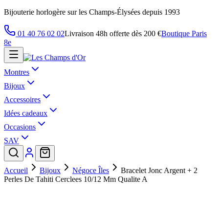
Bijouterie horlogère sur les Champs-Élysées depuis 1993
01 40 76 02 02
Livraison 48h offerte dès 200 €
Boutique Paris
8e
Montres
Bijoux
Accessoires
Idées cadeaux
Occasions
SAV
Accueil
Bijoux
Négoce Îles
Bracelet Jonc Argent + 2
Perles De Tahiti Cerclees 10/12 Mm Qualite A