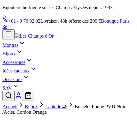
Bijouterie horlogère sur les Champs-Élysées depuis 1993
01 40 76 02 02
Livraison 48h offerte dès 200 €
Boutique Paris
8e
Montres
Bijoux
Accessoires
Idées cadeaux
Occasions
SAV
Accueil
Bijoux
Latitude 46
Bracelet Poulie PVD Noir
/Acier, Cordon Orange