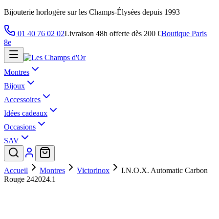
Bijouterie horlogère sur les Champs-Élysées depuis 1993
01 40 76 02 02
Livraison 48h offerte dès 200 €
Boutique Paris
8e
Montres
Bijoux
Accessoires
Idées cadeaux
Occasions
SAV
Accueil
Montres
Victorinox
I.N.O.X. Automatic Carbon
Rouge 242024.1