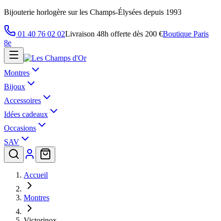
Bijouterie horlogère sur les Champs-Élysées depuis 1993
01 40 76 02 02
Livraison 48h offerte dès 200 €
Boutique Paris
8e
Montres
Bijoux
Accessoires
Idées cadeaux
Occasions
SAV
Accueil
Montres
Victorinox