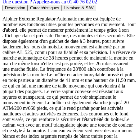
Une question ? Appelez-nous au 01 40 76 02 02
Description
Caractéristiques
Livraison & SAV
Alpiner Extreme Regulator Automatic montre est équipée de
nombreuses fonctions utiles pour les personnes en mouvement. Tout
d'abord, elle permet de mesurer précisément le temps grâce à son
affichage clair et précis de l'heure, des minutes et des secondes. Elle
dispose également d'un guichet de date à 3 heures, pour suivre
facilement les jours du mois.Le mouvement est alimenté par un
calibre AL-525, connu pour sa fiabilité et sa précision. La réserve de
marche automatique de 38 heures permet de maintenir la montre en
marche même lorsqu'elle n'est pas portée, et les 26 rubis assurent
une marche fluide. La fréquence de 28'800 alt/h contribue à la
précision de la montre.Le boîtier en acier inoxydable brossé et poli
en trois parties a un diamètre de 41 mm et une hauteur de 11,50 mm,
ce qui en fait une montre de taille moyenne qui conviendra à la
plupart des poignets. Le verre saphir convexe est résistant aux
rayures et transparent, ce qui permet de voir simplement le
mouvement intérieur. Le boîtier est également étanche jusqu'à 20
ATM/200 m/660 pieds, ce qui le rend parfait pour les activités
nautiques et autres activités extérieures. Les couronnes et le fond
sont vissés, ce qui renforce la sécurité et l'étanchéité du boîtier.Le
cadran vert avec un motif triangulaire ajoute une touche de couleur
et de style à la montre. L'anneau extérieur vert avec des marqueurs
blancs et des index argentés remplis de blanc traités pour la